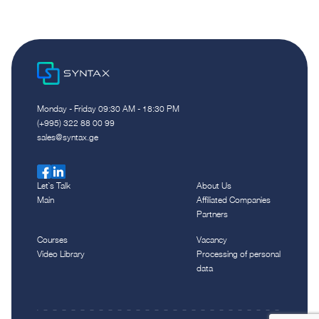
Monday - Friday 09:30 AM - 18:30 PM
(+995) 322 88 00 99
sales@syntax.ge
Let`s Talk
About Us
Main
Affiliated Companies
Partners
Courses
Vacancy
Video Library
Processing of personal
data