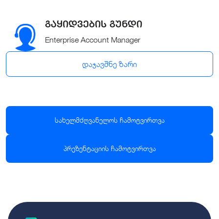
გაყიდვების გუნდი
Enterprise Account Manager
დაჯავშნე ზარი
სახელმძღვანელოს ჩამოტვირთვა
პრეზენტაციის ჩამოტვირთვა