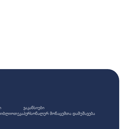
ი
ვაკანსიები
ბიბლიოთეკა
პერსონალურ მონაცემთა დამუშავება